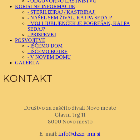
- ODGOVORNO LASTNIŠTVO
KORISTNE INFORMACIJE
- STERILIZIRAJ / KASTRIRAJ!
- NAŠEL SEM ŽIVAL, KAJ PA SEDAJ?
- MOJ LJUBLJENČEK JE POGREŠAN, KAJ PA
SEDAJ?
- PRISPEVKI
POSVOJITVE
- IŠČEMO DOM
- IŠČEMO BOTRE
- V NOVEM DOMU
GALERIJA
KONTAKT
Društvo za zaščito živali Novo mesto
Glavni trg 11
8000 Novo mesto
E-mail:
info@dzzz-nm.si