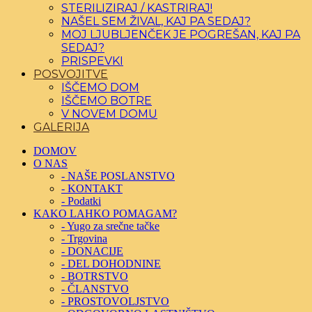
STERILIZIRAJ / KASTRIRAJ!
NAŠEL SEM ŽIVAL, KAJ PA SEDAJ?
MOJ LJUBLJENČEK JE POGREŠAN, KAJ PA
SEDAJ?
PRISPEVKI
POSVOJITVE
IŠČEMO DOM
IŠČEMO BOTRE
V NOVEM DOMU
GALERIJA
DOMOV
O NAS
- NAŠE POSLANSTVO
- KONTAKT
- Podatki
KAKO LAHKO POMAGAM?
- Yugo za srečne tačke
- Trgovina
- DONACIJE
- DEL DOHODNINE
- BOTRSTVO
- ČLANSTVO
- PROSTOVOLJSTVO