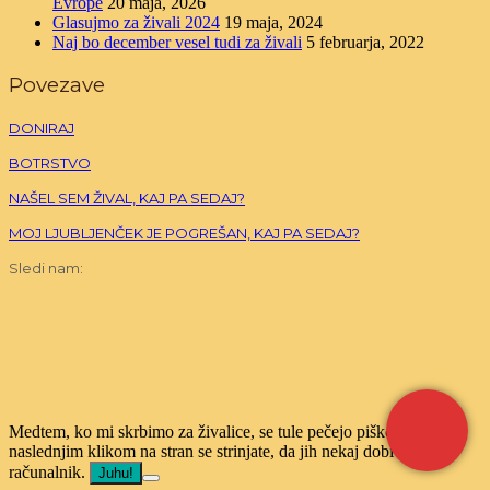
Evrope
20 maja, 2026
Glasujmo za živali 2024
19 maja, 2024
Naj bo december vesel tudi za živali
5 februarja, 2022
Povezave
DONIRAJ
BOTRSTVO
NAŠEL SEM ŽIVAL, KAJ PA SEDAJ?
MOJ LJUBLJENČEK JE POGREŠAN, KAJ PA SEDAJ?
Sledi nam:
Medtem, ko mi skrbimo za živalice, se tule pečejo piškotki! Z
naslednjim klikom na stran se strinjate, da jih nekaj dobi tudi vaš
računalnik.
Juhu!