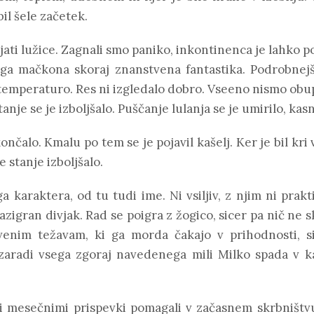
bil šele začetek.
ajati lužice. Zagnali smo paniko, inkontinenca je lahko 
ega mačkona skoraj znanstvena fantastika. Podrobnejš
temperaturo. Res ni izgledalo dobro. Vseeno nismo obupal
tanje se je izboljšalo. Puščanje lulanja se je umirilo, kas
ončalo. Kmalu po tem se je pojavil kašelj. Ker je bil kri 
je stanje izboljšalo.
 karaktera, od tu tudi ime. Ni vsiljiv, z njim ni pra
azigran divjak. Rad se poigra z žogico, sicer pa nič ne 
enim težavam, ki ga morda čakajo v prihodnosti, si 
aradi vsega zgoraj navedenega mili Milko spada v ka
mi mesečnimi prispevki pomagali v začasnem skrbništv