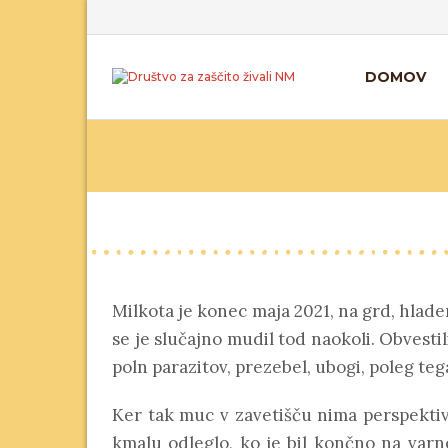
DOMOV
Milkota je konec maja 2021, na grd, hlade
se je slučajno mudil tod naokoli. Obvestil
poln parazitov, prezebel, ubogi, poleg teg
Ker tak muc v zavetišču nima perspektiv
kmalu odleglo, ko je bil končno na varn