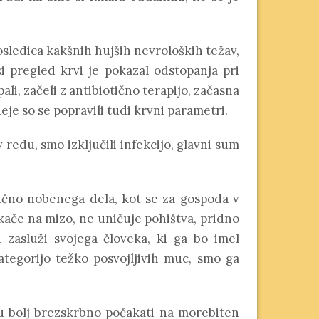
posledica kakšnih hujših nevroloških težav,
i pregled krvi je pokazal odstopanja pri
i, začeli z antibiotično terapijo, začasna
neje so se popravili tudi krvni parametri.
v redu, smo izključili infekcijo, glavni sum
ktično nobenega dela, kot se za gospoda v
skače na mizo, ne uničuje pohištva, pridno
zasluži svojega človeka, ki ga bo imel
tegorijo težko posvojljivih muc, smo ga
u bolj brezskrbno počakati na morebiten