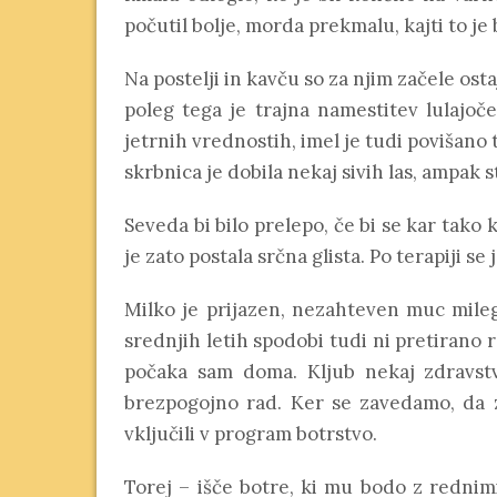
počutil bolje, morda prekmalu, kajti to je 
Na postelji in kavču so za njim začele ost
poleg tega je trajna namestitev lulajoč
jetrnih vrednostih, imel je tudi povišano 
skrbnica je dobila nekaj sivih las, ampak s
Seveda bi bilo prelepo, če bi se kar tako k
je zato postala srčna glista. Po terapiji se 
Milko je prijazen, nezahteven muc milega
srednjih letih spodobi tudi ni pretirano r
počaka sam doma. Kljub nekaj zdravstv
brezpogojno rad. Ker se zavedamo, da z
vključili v program botrstvo.
Torej – išče botre, ki mu bodo z redni