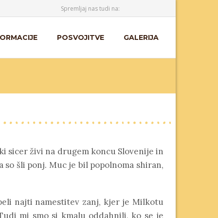
Spremljaj nas tudi na:
FORMACIJE
POSVOJITVE
GALERIJA
ki sicer živi na drugem koncu Slovenije in
 so šli ponj. Muc je bil popolnoma shiran,
i najti namestitev zanj, kjer je Milkotu
Tudi mi smo si kmalu oddahnili, ko se je