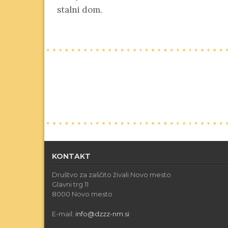
stalni dom.
KONTAKT
Društvo za zaščito živali Novo mesto
Glavni trg 11
8000 Novo mesto
E-mail:
info@dzzz-nm.si