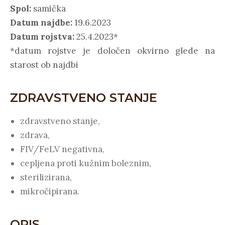
Spol:
samička
Datum najdbe:
19.6.2023
Datum rojstva:
25.4.2023*
*datum rojstve je določen okvirno glede na
starost ob najdbi
ZDRAVSTVENO STANJE
zdravstveno stanje,
zdrava,
FIV/FeLV negativna,
cepljena proti kužnim boleznim,
sterilizirana,
mikročipirana.
OPIS