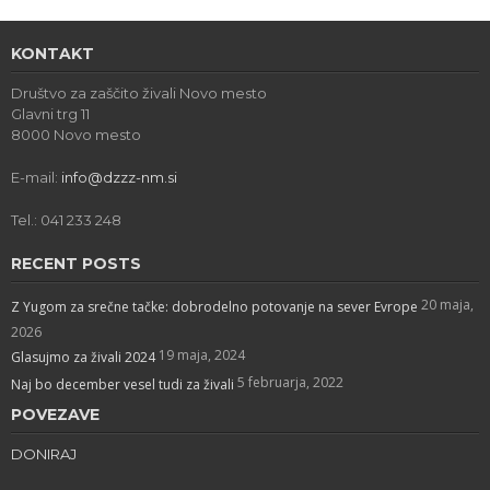
KONTAKT
Društvo za zaščito živali Novo mesto
Glavni trg 11
8000 Novo mesto
E-mail:
info@dzzz-nm.si
Tel.: 041 233 248
RECENT POSTS
20 maja,
Z Yugom za srečne tačke: dobrodelno potovanje na sever Evrope
2026
19 maja, 2024
Glasujmo za živali 2024
5 februarja, 2022
Naj bo december vesel tudi za živali
POVEZAVE
DONIRAJ