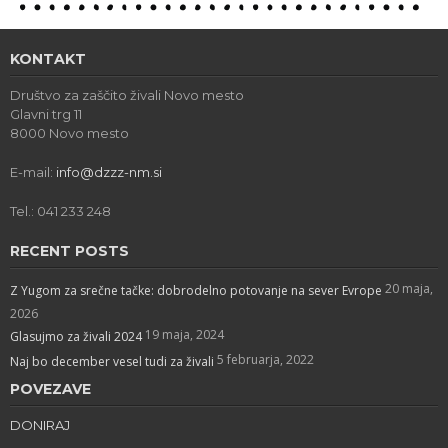
KONTAKT
Društvo za zaščito živali Novo mesto
Glavni trg 11
8000 Novo mesto
E-mail:
info@dzzz-nm.si
Tel.: 041 233 248
RECENT POSTS
20 maja,
Z Yugom za srečne tačke: dobrodelno potovanje na sever Evrope
2026
19 maja, 2024
Glasujmo za živali 2024
5 februarja, 2022
Naj bo december vesel tudi za živali
POVEZAVE
DONIRAJ