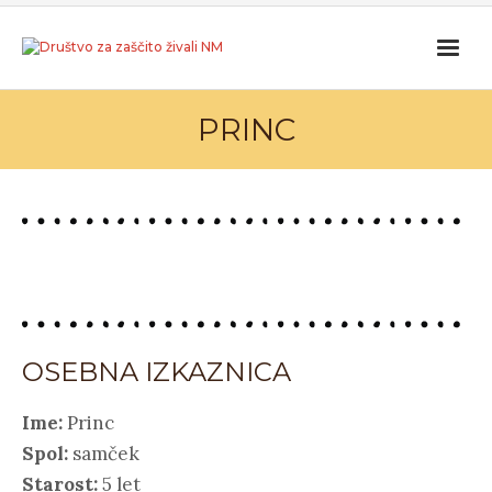
PRINC
OSEBNA IZKAZNICA
Ime:
Princ
Spol:
samček
Starost:
5 let