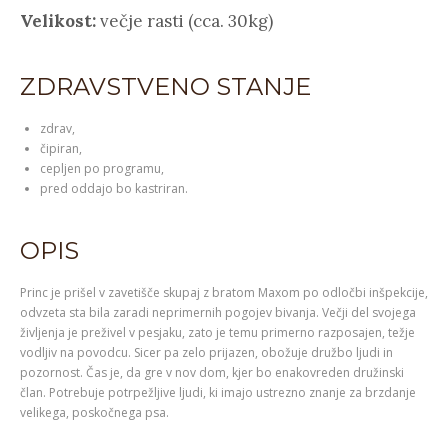
Velikost:
večje rasti (cca. 30kg)
ZDRAVSTVENO STANJE
zdrav,
čipiran,
cepljen po programu,
pred oddajo bo kastriran.
OPIS
Princ je prišel v zavetišče skupaj z bratom Maxom po odločbi inšpekcije,
odvzeta sta bila zaradi neprimernih pogojev bivanja. Večji del svojega
življenja je preživel v pesjaku, zato je temu primerno razposajen, težje
vodljiv na povodcu. Sicer pa zelo prijazen, obožuje družbo ljudi in
pozornost. Čas je, da gre v nov dom, kjer bo enakovreden družinski
član. Potrebuje potrpežljive ljudi, ki imajo ustrezno znanje za brzdanje
velikega, poskočnega psa.