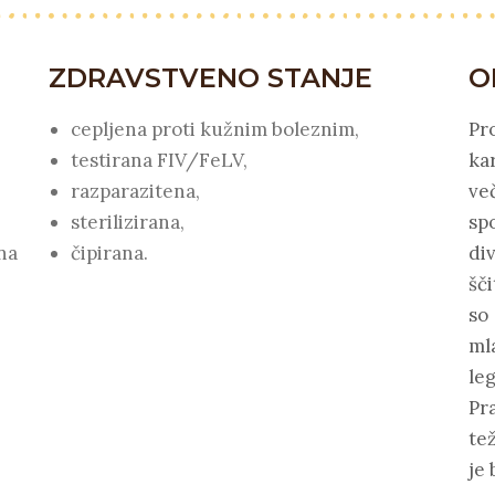
ZDRAVSTVENO STANJE
O
cepljena proti kužnim boleznim,
Pr
testirana FIV/FeLV,
ka
razparazitena,
ve
sterilizirana,
sp
na
čipirana.
di
šči
so 
ml
leg
Pra
te
je 