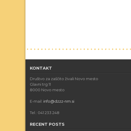
KONTAKT
Društvo za zaščito živali Novo mesto
Glavni trg 11
8000 Novo mesto
E-mail:
info@dzzz-nm.si
Tel.: 041 233 248
RECENT POSTS