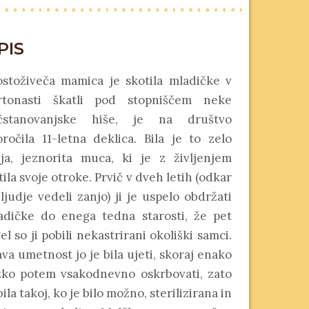
PIS
ostoživeča mamica je skotila mladičke v
rtonasti škatli pod stopniščem neke
čstanovanjske hiše, je na društvo
oročila 11-letna deklica. Bila je to zelo
vja, jeznorita muca, ki je z življenjem
tila svoje otroke. Prvič v dveh letih (odkar
ljudje vedeli zanjo) ji je uspelo obdržati
adičke do enega tedna starosti, že pet
el so ji pobili nekastrirani okoliški samci.
va umetnost jo je bila ujeti, skoraj enako
žko potem vsakodnevno oskrbovati, zato
bila takoj, ko je bilo možno, sterilizirana in