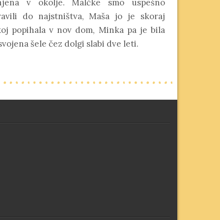
njena v okolje. Malčke smo uspešno
ravili do najstništva, Maša jo je skoraj
koj popihala v nov dom, Minka pa je bila
vojena šele čez dolgi slabi dve leti.