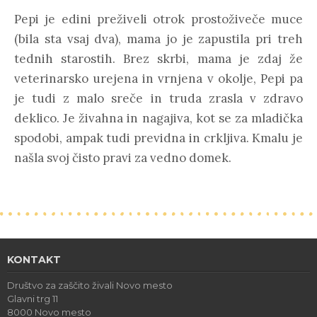
Pepi je edini preživeli otrok prostoživeče muce
(bila sta vsaj dva), mama jo je zapustila pri treh
tednih starostih. Brez skrbi, mama je zdaj že
veterinarsko urejena in vrnjena v okolje, Pepi pa
je tudi z malo sreče in truda zrasla v zdravo
deklico. Je živahna in nagajiva, kot se za mladička
spodobi, ampak tudi previdna in crkljiva. Kmalu je
našla svoj čisto pravi za vedno domek.
KONTAKT
Društvo za zaščito živali Novo mesto
Glavni trg 11
8000 Novo mesto