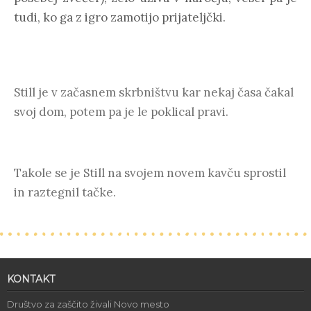
tudi, ko ga z igro zamotijo prijateljčki.
Still je v začasnem skrbništvu kar nekaj časa čakal
svoj dom, potem pa je le poklical pravi.
Takole se je Still na svojem novem kavču sprostil
in raztegnil tačke.
KONTAKT
Društvo za zaščito živali Novo mesto