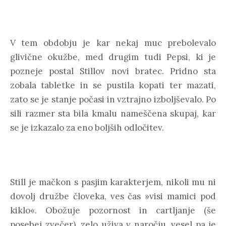
V tem obdobju je kar nekaj muc prebolevalo
glivične okužbe, med drugim tudi Pepsi, ki je
pozneje postal Stillov novi bratec. Pridno sta
zobala tabletke in se pustila kopati ter mazati,
zato se je stanje počasi in vztrajno izboljševalo. Po
sili razmer sta bila kmalu nameščena skupaj, kar
se je izkazalo za eno boljših odločitev.
Still je mačkon s pasjim karakterjem, nikoli mu ni
dovolj družbe človeka, ves čas »visi mamici pod
kiklo«. Obožuje pozornost in cartljanje (še
posebej zvečer), zelo uživa v naročju, vesel pa je