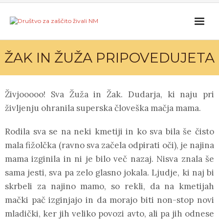
Skip
to
content
ŽAK IN ŽUŽA PRIPOVEDUJETA
Živjooooo! Sva Žuža in Žak. Dudarja, ki naju pri
življenju ohranila superska človeška mačja mama.
Rodila sva se na neki kmetiji in ko sva bila še čisto
mala fižolčka (ravno sva začela odpirati oči), je najina
mama izginila in ni je bilo več nazaj. Nisva znala še
sama jesti, sva pa zelo glasno jokala. Ljudje, ki naj bi
skrbeli za najino mamo, so rekli, da na kmetijah
mački pač izginjajo in da morajo biti non-stop novi
mladički, ker jih veliko povozi avto, ali pa jih odnese