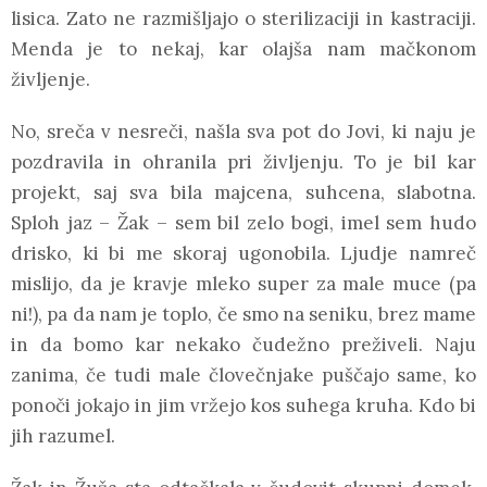
lisica. Zato ne razmišljajo o sterilizaciji in kastraciji.
Menda je to nekaj, kar olajša nam mačkonom
življenje.
No, sreča v nesreči, našla sva pot do Jovi, ki naju je
pozdravila in ohranila pri življenju. To je bil kar
projekt, saj sva bila majcena, suhcena, slabotna.
Sploh jaz – Žak – sem bil zelo bogi, imel sem hudo
drisko, ki bi me skoraj ugonobila. Ljudje namreč
mislijo, da je kravje mleko super za male muce (pa
ni!), pa da nam je toplo, če smo na seniku, brez mame
in da bomo kar nekako čudežno preživeli. Naju
zanima, če tudi male človečnjake puščajo same, ko
ponoči jokajo in jim vržejo kos suhega kruha. Kdo bi
jih razumel.