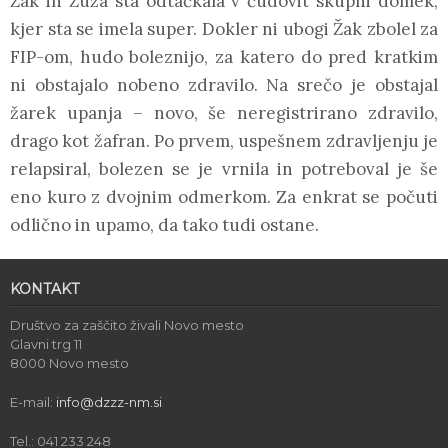
Žak in Žuža sta odtačkala v čudovit skupni domek,
kjer sta se imela super. Dokler ni ubogi Žak zbolel za
FIP-om, hudo boleznijo, za katero do pred kratkim
ni obstajalo nobeno zdravilo. Na srečo je obstajal
žarek upanja – novo, še neregistrirano zdravilo,
drago kot žafran. Po prvem, uspešnem zdravljenju je
relapsiral, bolezen se je vrnila in potreboval je še
eno kuro z dvojnim odmerkom. Za enkrat se počuti
odlično in upamo, da tako tudi ostane.
KONTAKT
Društvo za zaščito živali Novo mesto
Glavni trg 11
8000 Novo mesto
E-mail:
info@dzzz-nm.si
Tel.: 041 233 248