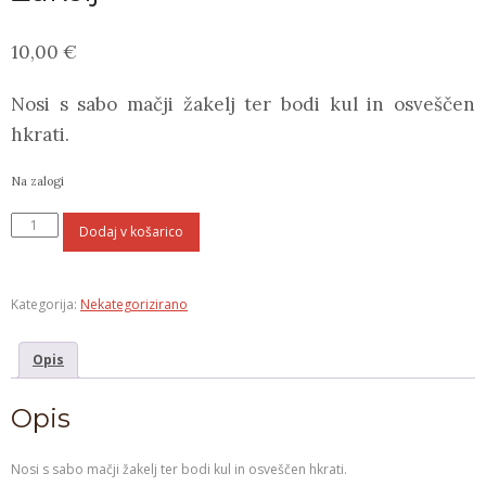
10,00
€
Nosi s sabo mačji žakelj ter bodi kul in osveščen
hkrati.
Na zalogi
Nakupovalna
Dodaj v košarico
vreča
"Mačji
Žakelj"
Kategorija:
Nekategorizirano
količina
Opis
Opis
Nosi s sabo mačji žakelj ter bodi kul in osveščen hkrati.