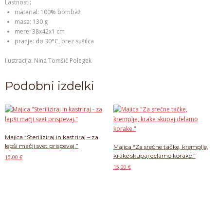
Lastnosti:
material: 100% bombaž
masa: 130 g
mere: 38x42x1 cm
pranje: do 30°C, brez sušilca
Ilustracija: Nina Tomšič Polegek
Podobni izdelki
Majica “Steriliziraj in kastriraj – za
lepši mačji svet prispevaj.”
Majica “Za srečne tačke, kremplje,
krake skupaj delamo korake.”
15,00
€
15,00
€
Ta
Izberite možnosti
izdelek
Ta
Izberite možnosti
ima
izdelek
več
ima
različic.
več
Možnosti
različic.