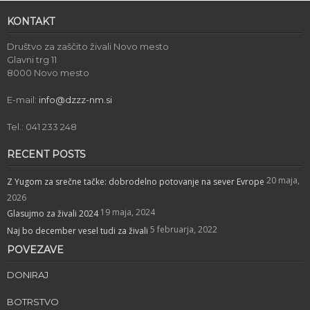
lahko
Možnosti
KONTAKT
izberete
lahko
na
izberete
Društvo za zaščito živali Novo mesto
strani
na
Glavni trg 11
izdelka
strani
8000 Novo mesto
izdelka
E-mail:
info@dzzz-nm.si
Tel.: 041 233 248
RECENT POSTS
20 maja,
Z Yugom za srečne tačke: dobrodelno potovanje na sever Evrope
2026
19 maja, 2024
Glasujmo za živali 2024
5 februarja, 2022
Naj bo december vesel tudi za živali
POVEZAVE
DONIRAJ
BOTRSTVO