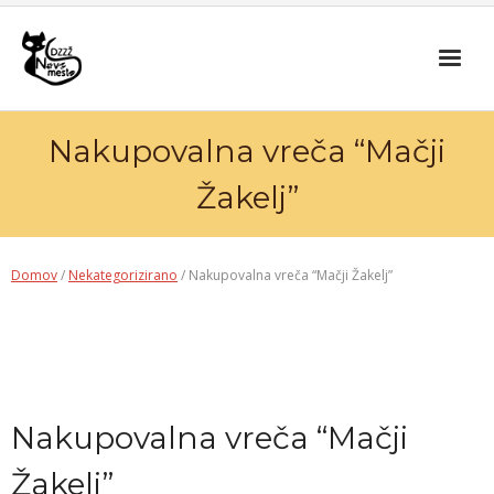
Skip
to
content
Nakupovalna vreča “Mačji
Žakelj”
Domov
/
Nekategorizirano
/ Nakupovalna vreča “Mačji Žakelj”
Nakupovalna vreča “Mačji
Žakelj”