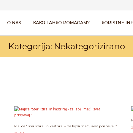
O NAS
KAKO LAHKO POMAGAM?
KORISTNE IN
Kategorija:
Nekategorizirano
N
Majica “Steriliziraj in kastriraj – za lepši mačji svet prispevaj.”
1