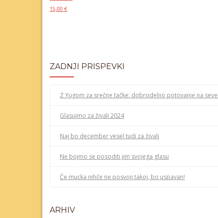
15,00
€
Ta
Izberite možnosti
izdelek
ima
več
različic.
ZADNJI PRISPEVKI
Možnosti
lahko
izberete
Z Yugom za srečne tačke: dobrodelno potovanje na seve
na
strani
Glasujmo za živali 2024
izdelka
Naj bo december vesel tudi za živali
Ne bojmo se posoditi jim svojega glasu
Če mucka nihče ne posvoji takoj, bo uspavan!
ARHIV