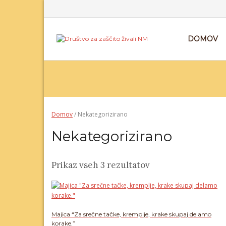
Skip
to
content
DOMOV
Domov
/ Nekategorizirano
Nekategorizirano
Razvrščeno
Prikaz vseh 3 rezultatov
po
priljubljenosti
Majica “Za srečne tačke, kremplje, krake skupaj delamo
korake.”