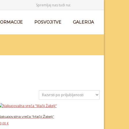
Spremljaj nas tudi na:
FORMACIJE
POSVOJITVE
GALERIJA
akupovalna vreča “Mačji Žakelj”
0,00
€