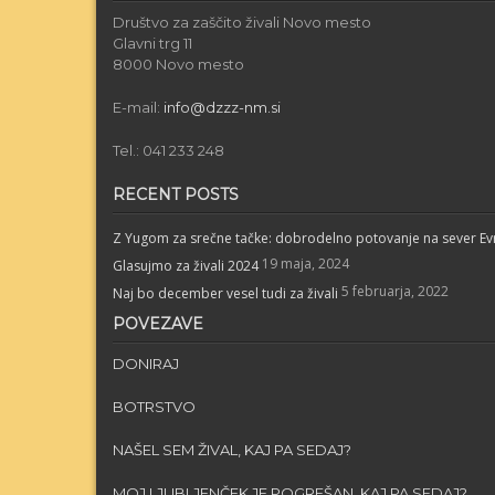
Društvo za zaščito živali Novo mesto
Glavni trg 11
8000 Novo mesto
E-mail:
info@dzzz-nm.si
Tel.: 041 233 248
RECENT POSTS
Z Yugom za srečne tačke: dobrodelno potovanje na sever E
19 maja, 2024
Glasujmo za živali 2024
5 februarja, 2022
Naj bo december vesel tudi za živali
POVEZAVE
DONIRAJ
BOTRSTVO
NAŠEL SEM ŽIVAL, KAJ PA SEDAJ?
MOJ LJUBLJENČEK JE POGREŠAN, KAJ PA SEDAJ?